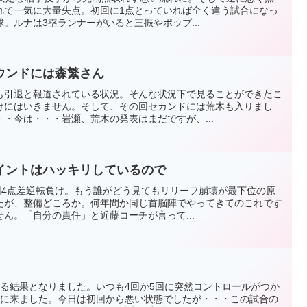
れて一気に大量失点。初回に1点とっていれば全く違う試合になっ
。ルナは3塁ランナーがいると三振やポップ...
ウンドには森繁さん
も引退と報道されている状況。そんな状況下で見ることができたこ
けにはいきません。そして、その回セカンドには荒木も入りまし
・今は・・・岩瀬、荒木の発表はまだですが、...
イントはハッキリしているので
回4点差逆転負け。もう誰がどう見てもリリーフ崩壊が最下位の原
たが、整備どころか。何年間か同じ首脳陣でやってきてのこれです
ん。「自分の責任」と近藤コーチが言って...
れる結果となりました。いつも4回か5回に突然コントロールがつか
回に来ました。今日は初回から悪い状態でしたが・・・この試合の