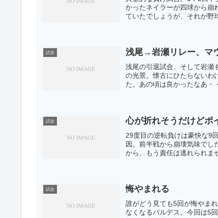
かったネイラーが四球から崩
ていたでしょうが、それが野球
浅尾→岩瀬リレー、マ
試合
浅尾の引退試合、そして岩瀬
の光景。懐古にひたらないわ
た。あの頃は良かったなあ・・
心が折れそうだけどポ
試合
29度目の逆転負けは豪快な9
因。前半戦から崩壊気味でし
から、もう責任は逃れられませ
悔やまれる
試合
誰がどう見ても5回が悔やま
なくなるバルデス。今回は5