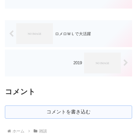
今頃、期待を込めてこの記事を書きまし
た。結果は残念。送球難になってしまっ
たのはさすがに厳しかった。重要なポジ
ションである捕手がパっと...
ロメロＷＬで大活躍
2019
コメント
コメントを書き込む
ホーム
雑談