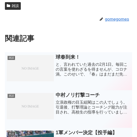
雑談
gomegomes
関連記事
球春到来！
雑談
と、言われていた過去の2月1日。毎回こ
の言葉を使わざるを得ませんが、コロナ
渦。このせいで、『春』はまだまだ先に
感じてしまいます。そんな中でもチーム
は優勝を目指して進むしかありません。
なかなか情報が入りにくかった1月でした
が、最近の記事を読む...
中村ノリ打撃コーチ
雑談
立浪政権の目玉組閣はこの人でしょう。
引退後、打撃理論とコーチング能力が注
目され、高校生の指導を行っていまし
た。これだけ話題になってもプロからの
声は掛かりませんでした。単純じゃない
のは百も承知ですが、やはり過去のイメ
ージがあるからでしょう。で...
1軍メンバー決定【投手編】
雑談