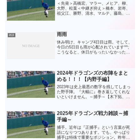
＜先発＞高橋宏、マラー、メヒア、柳、
大野、松葉＜中継ぎ抑え＞橋本、岩嵜、
祖父江、勝野、清水、マルテ、藤島、齋
藤、松山中継ぎ抑えは数が揃っていま
す。あとは首脳陣の運用次第。その最注
目がクローザーだったわけですが、ハッ
キリと決まった感じはなく流...
雨雨
雑談
休み明け、キャンプ4日目は雨。そして、
今日の5日目も雨が心配されています^^;
こうなると、休日がもったいなかった気
がしますね。まあ、そういうものです
が。。室内練習をまた飛ばし飛ばしザザ
ザザーっと動画で眺めました。色んな練
習があって面白いです...
2024年ドラゴンズの布陣をまと
雑談
める！！！【内野手編】
2023年は史上最悪の数字を残してしまっ
た野手陣。『大幅に』巻き返してくれな
いといけません。～捕手～【木下拓、宇
佐見、石橋、加藤匠、味谷、山浅】正捕
手候補筆頭はキノタクとなります。が、
やはりチームが上を目指すのであれば新
2025年ドラゴンズ戦力雑談～捕
雑談
たな正捕手が出てきて...
手編～
捕手。近年は『正捕手』という言葉が死
語になりつつあります。でも、やっぱり
捕手は特殊で重要なポジション。昨年の