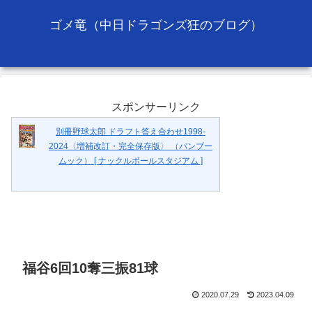
ゴメ竜（中日ドラゴンズ狂のブログ）
スポンサーリンク
別冊野球太郎 ドラフト答え合わせ1998-
2024〈増補改訂・完全保存版〉 （バンブー
ムック） [ ナックルボールスタジアム ]
福谷6回10奪三振81球
2020.07.29
2023.04.09