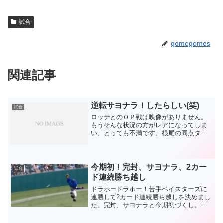
試合
gomegomes
関連記事
逆転サヨナラ！したらしい(笑)
試合
ロッテとのＯＰ戦は映像がありません。
もうそんな状況の方がレアになってしま
い、とっても不満です。根尾の同点タイ
ムリーは報道ステーションで見られまし
た。文句なしのナイスバッティングでし
た。まだまだ打てる球は限られるでしょ
うが、大事な場面でそれを...
今期初！完封、サヨナラ、2カー
試合
ド連続勝ち越し
ドラホードラホー！苦手ベイスターズに
連勝して2カード連続勝ち越しを決めまし
た。完封、サヨナラと今期初づくし。よ
うやく、ようやく光が見えてきた。まだ5
月だということがプラスに思えてくる今