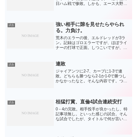
日ハム戦で惨敗。しかも、エース大野雄
大で。悪い時の大野は歯止めが効きませ
ん。どこがどう悪いのか分からないので
すが、失投が多くなって球の勢いでも抑
えられない。コンデ...
強い相手に隙を見せたらやられ
試合
る。力負け。
荒木のエラーの後、エルドレッドが3ラ
ン。記録はゴロエラーですが、ほぼライ
ナーの打球で正面。しつこいですが、や
はり動体視力は衰えがあるのでしょう。
そして7回。1点ビハインドで先頭打者の
バルデスに代打を出しませんでした。勝
連敗
試合
つには点をとらなければ...
ジャイアンツに2-7、カープに1-3で連
敗。どちらも勝つなら2-1か1-0で勝つし
かなかったなと。そんな内容です。つま
り、点を取れそうにありません。前の記
事が守れ守れ守れですから、私は守り重
視を推してます。この連敗もエラーが無
いことが救いで...
桂猛打賞、直倫4試合連続安打
試合
0－4の完敗。相手投手が良かったし、特
記事項無し。といった感じの試合。そん
な試合でしたが、タイトルで何が言いた
かったか。第3捕手としてベンチで控えて
いた桂も猛打賞を打てるし、キャンプか
らずっと2軍で、ウエスタンでも.257だっ