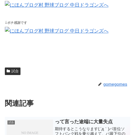
↓
ポチ感謝です
試合
gomegomes
関連記事
って言った途端に大量失点
試合
期待するとこうなります(;´д｀)パ首位ソ
フトバンク戦を乗り越えて、パ最下位の