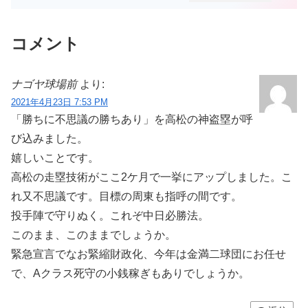
コメント
ナゴヤ球場前
より:
2021年4月23日 7:53 PM
「勝ちに不思議の勝ちあり」を高松の神盗塁が呼
び込みました。
嬉しいことです。
高松の走塁技術がここ2ケ月で一挙にアップしました。こ
れ又不思議です。目標の周東も指呼の間です。
投手陣で守りぬく。これぞ中日必勝法。
このまま、このままでしょうか。
緊急宣言でなお緊縮財政化、今年は金満二球団にお任せ
で、Aクラス死守の小銭稼ぎもありでしょうか。