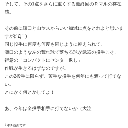
そして、その1点をさらに重くする最終回のＲマルの存在
感。
その前に濵口と山ヤスからいい加減に点をとれよと思いま
すが(;´Д｀)
同じ投手に何度も何度も同じように抑えられて。
濵口のような左の荒れ球で落ちる球が武器の投手こそ、
得意の「コンパクトにセンター返し」
作戦が生きるはずなのですが。
この2投手に限らず、苦手な投手を何年にも渡って打てな
い。
とにかく何とかしてよ！
あ、今年は全投手相手に打てないか（大泣
↓
ポチ感謝です