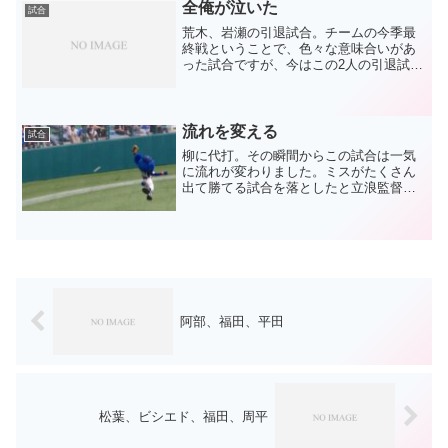
た直倫も仕事が...
全俺が泣いた
試合
荒木、岩瀬の引退試合。チームの今季最
終戦ということで、色々な意味合いがあ
った試合ですが、今はこの2人の引退試合
としての意味だけ噛みしめています。当
たり前ですが、2人とも長年に渡って活躍
してきた選手。2人とも数々の記録も残し
てきた選手。2人と...
流れを変える
試合
柳に代打。その瞬間からこの試合は一気
に流れが変わりました。ミスがたくさん
出て勝てる試合を落としたと立浪監督も
反省していましたが、それが出ずに5連勝
してきた。そしてこの試合も同じような
勝ち方が見えていた。それなのに、一気
に流れを変えてしまった...
阿部、福田、平田
松葉、ビシエド、福田、周平