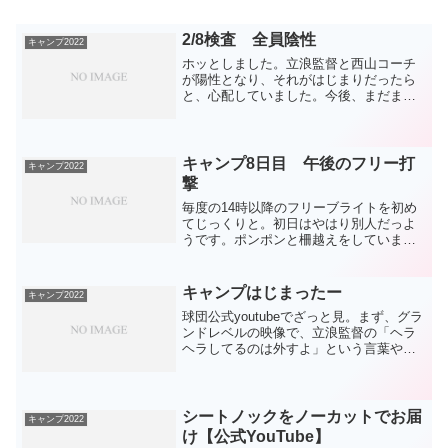
2/8検査 全員陰性
キャンプ2022
ホッとしました。立浪監督と西山コーチ
が陽性となり、それがはじまりだったら
と、心配していました。今後、まだまだ
心配は尽きませんが、芋ずる式になら
ず、ひとまずいったんゼロとなったこと
は大きい。1軍コーチ陣は10日から復帰、
立浪監督は11日以降に...
キャンプ8日目 午後のフリー打
キャンプ2022
撃
毎度の14時以降のフリーブライトを初め
てじっくりと。初日はやはり別人だっよ
うです。ポンポンと柵越えをしていまし
た。構えから振り出しまでは違うのです
が、そこからフォローまでは和田さんに
似てません？誰に聞いてんだという感じ
キャンプはじまったー
キャンプ2022
ですが、記憶とイメージ...
球団公式youtubeでざっと見。まず、グラ
ンドレベルの映像で、立浪監督の「ヘラ
ヘラしてるのは外すよ」という言葉や、
大野雄キャプテンの「勝ちにこだわって
いきましょう」という言葉が聞こえた
り、室内での投手陣の打撃練習でノリさ
んが指導する声が聞...
シートノックをノーカットでお届
キャンプ2022
け【公式YouTube】