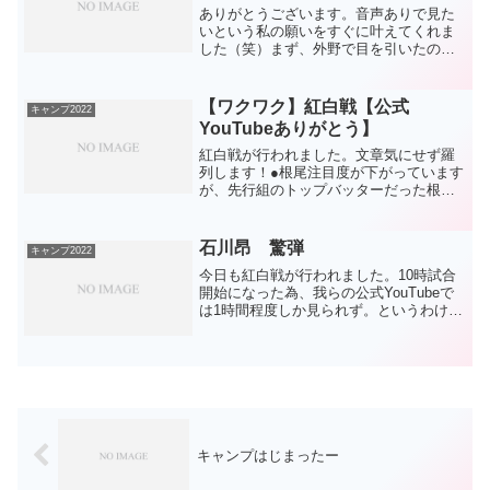
ありがとうございます。音声ありで見た
いという私の願いをすぐに叶えてくれま
した（笑）まず、外野で目を引いたのは
岡林の肩。元投手なので肩が強いのは当
然ですが、捕球から投げるまでのスピー
ドもあります。そこから低くて強いボー
【ワクワク】紅白戦【公式
キャンプ2022
ルを投げることができてい...
YouTubeありがとう】
紅白戦が行われました。文章気にせず羅
列します！●根尾注目度が下がっています
が、先行組のトップバッターだった根尾
からいきましょう。1打席目、ツーボール
からの甘い球をのがさずに2塁打。2打席
目も初球を狙ってしっかり振ってライト
石川昂 驚弾
キャンプ2022
フライ。もう少し甘...
今日も紅白戦が行われました。10時試合
開始になった為、我らの公式YouTubeで
は1時間程度しか見られず。というわけ
で、石川昂のホームランについてだけ。
こすったように見えましたが、打球は左
中間芝生席にドスン。驚きの飛距離。こ
れぞ石川昂、これ...
キャンプはじまったー