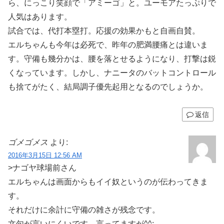
ら、にっこり笑顔で「アミーゴ」と。ユーモアたっぷりで
人気はあります。
試合では、代打本塁打。応援の効果かもと自画自賛。
エルちゃんも今年は必死で、昨年の肥満腰痛とは違いま
す。守備も幾分かは、腰を落とせるようになり、打撃は鋭
くなっています。しかし、ナニータのバットコントロール
も捨てがたく、結局調子優先起用となるのでしょうか。
返信
ゴメゴメス
より:
2016年3月15日 12:56 AM
>ナゴヤ球場前さん
エルちゃんは画面からもイイ奴というのが伝わってきま
す。
それだけに余計に守備の雑さが残念です。
文句が言いにくいです。言ってますが^^;