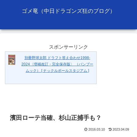
ゴメ竜（中日ドラゴンズ狂のブログ）
スポンサーリンク
別冊野球太郎 ドラフト答え合わせ1998-
2024〈増補改訂・完全保存版〉 （バンブー
ムック） [ ナックルボールスタジアム ]
濱田ローテ当確、杉山正捕手も？
2016.03.10
2023.04.09