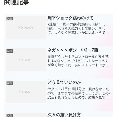
関連記事
周平ショック跳ねのけて
試合
7連勝！！周平の故障は痛い。痛い、、、
痛い！もちろん戦力として痛い。そし
て、ようやく開花したかに見えた所での
故障は、周平個人の成績、プレーを見る
ファンの楽しみが奪われる意味でも痛
い。あー痛い。残念。しつこいです
が、、痛い！でも、そのモヤモヤ...
ネガ＞＞＞ポジ 中2－7西
試合
勝野どうした！？コントロールが多少荒
れるのはいいのですが、ストレートの力
が全く無かった。あのストレートでは打
たれて当たり前。それでも変化球で何と
かしようとせず、ストレートを投げ込み
続けたので、7失点は当然の結果。そこは
OP戦だからでしょう。...
どう見ていいのか
試合
ヤクルト相手に1勝1分け。負けなかった
ので、まずまずの結果でしょうか。この2
試合も見れなかったので、結果を見てだ
けの感想になります。山井がまた中継ぎ
に戻ったり、浅尾にセーブがついていた
り。攻撃面でも今年エルちゃんのセフテ
ィー気味以外に見た記...
久々の痛い負け方
試合