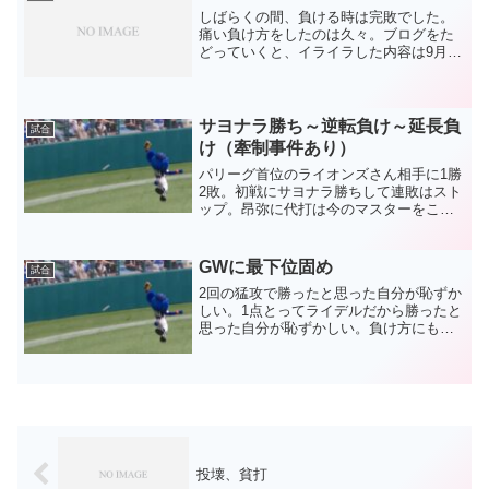
しばらくの間、負ける時は完敗でした。
痛い負け方をしたのは久々。ブログをた
どっていくと、イライラした内容は9月25
日までさかのぼらないとありませんでし
た。福谷が5回のピンチを圧巻の投球で2
者連続三振でしのぐ。続く6回に、素晴ら
しい内容だった青...
サヨナラ勝ち～逆転負け～延長負
試合
け（牽制事件あり）
パリーグ首位のライオンズさん相手に1勝
2敗。初戦にサヨナラ勝ちして連敗はスト
ップ。昂弥に代打は今のマスターをここ
ぞで使いたいのは理解できたものの、前
投稿の流れもあって個人的にはブチ切れ
案件でした。マスターが見事に打った場
GWに最下位固め
試合
面は、「おっ！、、、...
2回の猛攻で勝ったと思った自分が恥ずか
しい。1点とってライデルだから勝ったと
思った自分が恥ずかしい。負け方にもバ
リエーションが出てきたと先日書いたば
かりなのに。あれだけ援護が無かった涌
さんが援護があったら打たれる。中継ぎ
陣が四球連発。大事な...
投壊、貧打