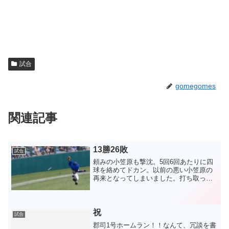
試合
gomegomes
関連記事
13勝26敗
試合
頼みの小笠原も撃沈。5回6回あたりに四
球を絡めてドカン。以前の悪い小笠原の
再来となってしまいました。打ち取った
当たりがヒットになってピンチを作り、
エラーで先制を許す。追加点もとられて
もうこれ以上はとられてはいけないとい
う苦しい展開。その苦し...
祝
試合
郡司1号ホームラン！！なんて、冗談を書