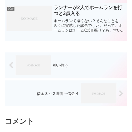
ことを体感して泣きながら帰ったあの頃
です。あれから6年。ま...
ランナーが2人でホームランを打
試合
つと3点入る
ホームランて凄くない？そんなことを
久々に実感した試合でした。だって、ホ
ームランはチーム6試合振り？あ、すいま
せん嘘をつきました。つい最近ライオン
ズにホームランの凄さは実感させてもら
ってました。立ち上がりから安定してい
るように見えた有原の一瞬...
柳が救う
借金３～２週間～借金４
コメント