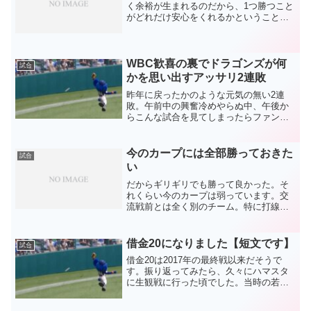
く余裕が生まれるのだから、1つ勝つこと
がどれだけ安心をくれるかということ。
初回でどうなるかと思いましたが、結
果、そこから逆転したことで昨日のショ
ックも消えました。ああ、行くの今日に
すればよかった(笑)そ...
WBC歓喜の裏でドラゴンズが何
試合
かを思い出すアッサリ2連敗
昨年に戻ったかのような元気の無い2連
敗。午前中の興奮冷めやらぬ中、午後か
らこんな試合を見てしまったらファンが
ネガネガになるのは当然のことでしょ
う。ライトにアキーノ、そしてセカンド
に福永、カリステ。結局、他は昨年と同
今のカープには全部勝っておきた
試合
じメンバーに落ち着いてしま...
い
だからギリギリでも勝って良かった。そ
れくらい今のカープは弱っています。交
流戦前とは全く別のチーム。特に打線が
酷い状態。カープでもこうなるんですか
ら、野球は難しいですね。相手打線が弱
っていても、こっちが点をとらなければ
借金20になりました【短文です】
試合
勝てません。九里の立ち上...
借金20は2017年の最終戦以来だそうで
す。振り返ってみたら、久々にハマスタ
に生観戦に行った頃でした。当時の若
手？メンバーで濵口投手相手に手も足も
出ず、リアルにドラゴンズが弱くなった